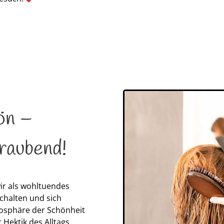
ön –
raubend!
ir als wohltuendes
chalten und sich
osphäre der Schönheit
Hektik des Alltags.